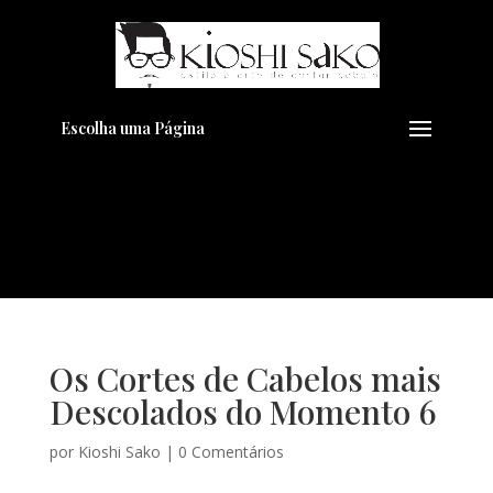
Pensando em transformar seu
+
Visual??
Agende pelo Whatsapp
Escolha uma Página
Os Cortes de Cabelos mais
Descolados do Momento 6
por
Kioshi Sako
|
0 Comentários