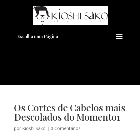
Pensando em transformar seu
+
Visual??
Agende pelo Whatsapp
Escolha uma Página
Os Cortes de Cabelos mais
Descolados do Momento1
por
Kioshi Sako
|
0 Comentários