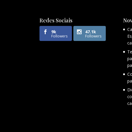
Redes Sociais
Nov
Ca
9k
47.1k
Es
Followers
Followers
ca
Te
pa
pa
Co
pa
Di
co
ca