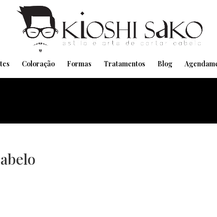
Pensando em transformar seu Visual??
Agende pelo Whatsapp
tes
Coloração
Formas
Tratamentos
Blog
Agendame
cabelo