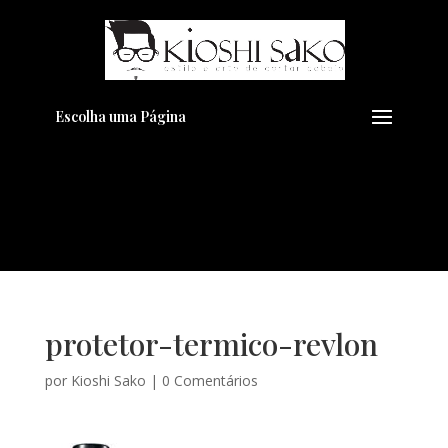
Pensando em transformar seu
+
Visual??
Agende pelo Whatsapp
Escolha uma Página
protetor-termico-revlon
por
Kioshi Sako
|
0 Comentários