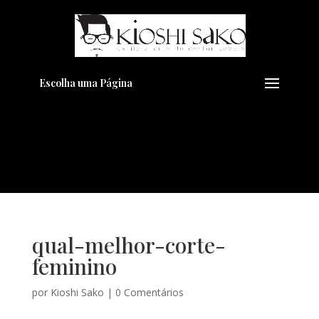
Pensando em transformar seu
+
Visual??
Agende pelo Whatsapp
Escolha uma Página
qual-melhor-corte-
feminino
por
Kioshi Sako
|
0 Comentários