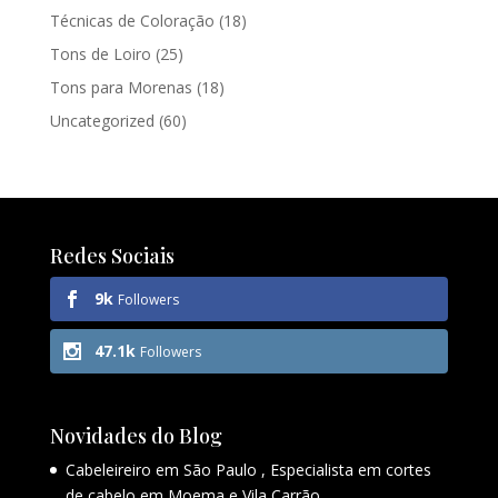
Técnicas de Coloração
(18)
Tons de Loiro
(25)
Tons para Morenas
(18)
Uncategorized
(60)
Redes Sociais
9k
Followers
47.1k
Followers
Novidades do Blog
Cabeleireiro em São Paulo , Especialista em cortes
de cabelo em Moema e Vila Carrão