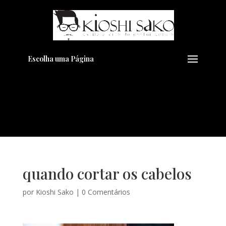
Pensando em transformar seu
+
Visual??
Agende pelo Whatsapp
Escolha uma Página
quando cortar os cabelos
por
Kioshi Sako
|
0 Comentários