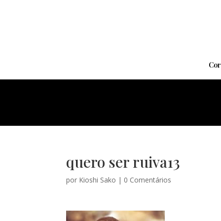
Cor
quero ser ruiva13
por
Kioshi Sako
|
0 Comentários