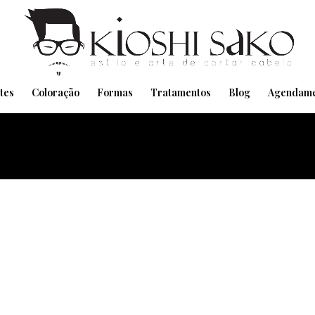
Pensando em transformar seu Visual??
Agende pelo Whatsapp
tes
Coloração
Formas
Tratamentos
Blog
Agendame