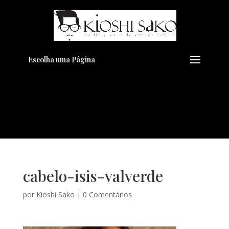
Pensando em transformar seu
+
Visual??
Agende pelo Whatsapp
Escolha uma Página
cabelo-isis-valverde
por
Kioshi Sako
|
0 Comentários