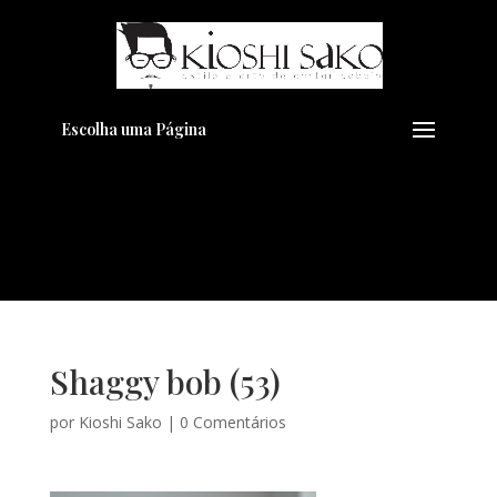
Pensando em transformar seu
+
Visual??
Agende pelo Whatsapp
Escolha uma Página
Shaggy bob (53)
por
Kioshi Sako
|
0 Comentários