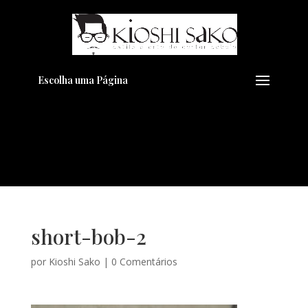
Pensando em transformar seu
+
Visual??
Agende pelo Whatsapp
Escolha uma Página
short-bob-2
por
Kioshi Sako
|
0 Comentários