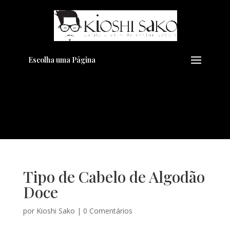
Pensando em transformar seu
+
Visual??
Agende pelo Whatsapp
Escolha uma Página
Tipo de Cabelo de Algodão
Doce
por
Kioshi Sako
|
0 Comentários