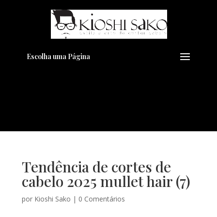
Pensando em transformar seu
+
Visual??
Agende pelo Whatsapp
Escolha uma Página
Tendência de cortes de
cabelo 2025 mullet hair (7)
por
Kioshi Sako
|
0 Comentários