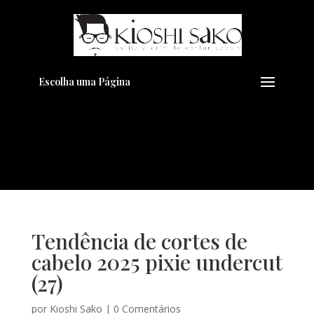
Pensando em transformar seu
+
Visual??
Agende pelo Whatsapp
Escolha uma Página
Tendência de cortes de
cabelo 2025 pixie undercut
(27)
por
Kioshi Sako
|
0 Comentários