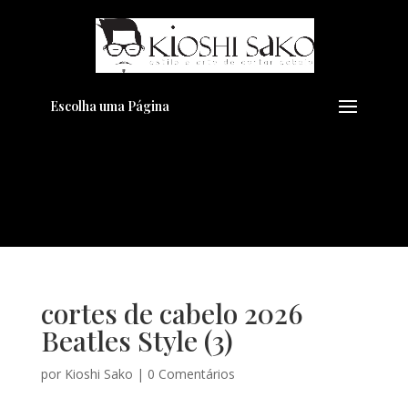
Pensando em transformar seu
+
Visual??
Agende pelo Whatsapp
Escolha uma Página
cortes de cabelo 2026
Beatles Style (3)
por
Kioshi Sako
|
0 Comentários