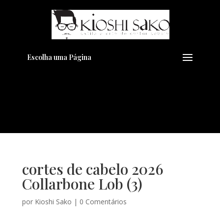
Pensando em transformar seu
+
Visual??
Agende pelo Whatsapp
Escolha uma Página
cortes de cabelo 2026
Collarbone Lob (3)
por
Kioshi Sako
|
0 Comentários