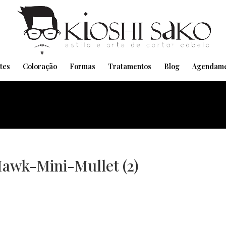
Pensando em transformar seu Visual??
Agende pelo Whatsapp
tes
Coloração
Formas
Tratamentos
Blog
Agendame
Hawk-Mini-Mullet (2)