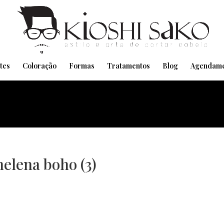
Pensando em transformar seu Visual??
Agende pelo Whatsapp
tes
Coloração
Formas
Tratamentos
Blog
Agendame
melena boho (3)