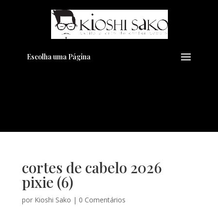
Pensando em transformar seu
+
Visual??
Agende pelo Whatsapp
Escolha uma Página
cortes de cabelo 2026
pixie (6)
por
Kioshi Sako
|
0 Comentários