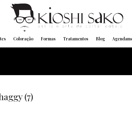
Pensando em transformar seu Visual??
Agende pelo Whatsapp
tes
Coloração
Formas
Tratamentos
Blog
Agendame
haggy (7)