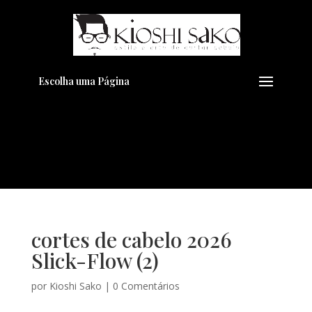
Pensando em transformar seu
+
Visual??
Agende pelo Whatsapp
Escolha uma Página
cortes de cabelo 2026
Slick-Flow (2)
por
Kioshi Sako
|
0 Comentários