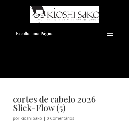
Pensando em transformar seu
+
Visual??
Agende pelo Whatsapp
Escolha uma Página
cortes de cabelo 2026
Slick-Flow (5)
por
Kioshi Sako
|
0 Comentários