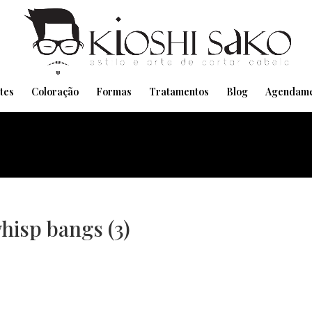
Pensando em transformar seu Visual??
Agende pelo Whatsapp
tes
Coloração
Formas
Tratamentos
Blog
Agendame
hisp bangs (3)