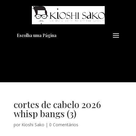
Pensando em transformar seu
+
Visual??
Agende pelo Whatsapp
Escolha uma Página
cortes de cabelo 2026
whisp bangs (3)
por
Kioshi Sako
|
0 Comentários