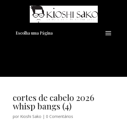
Pensando em transformar seu
+
Visual??
Agende pelo Whatsapp
Escolha uma Página
cortes de cabelo 2026
whisp bangs (4)
por
Kioshi Sako
|
0 Comentários