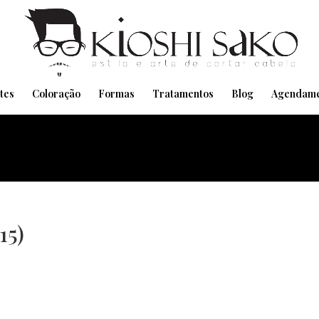
Pensando em transformar seu Visual??
Agende pelo Whatsapp
tes
Coloração
Formas
Tratamentos
Blog
Agendame
15)