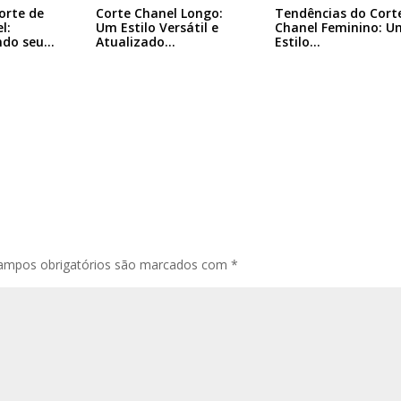
Tendências do Cort
orte de
Corte Chanel Longo:
Chanel Feminino: U
l:
Um Estilo Versátil e
Estilo…
ndo seu…
Atualizado…
ampos obrigatórios são marcados com
*