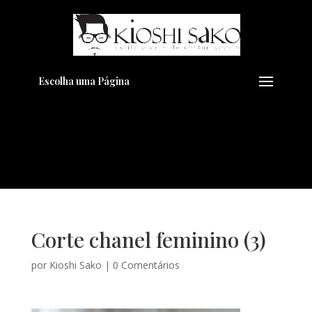
Pensando em transformar seu
+
Visual??
Agende pelo Whatsapp
Escolha uma Página
Corte chanel feminino (3)
por
Kioshi Sako
|
0 Comentários