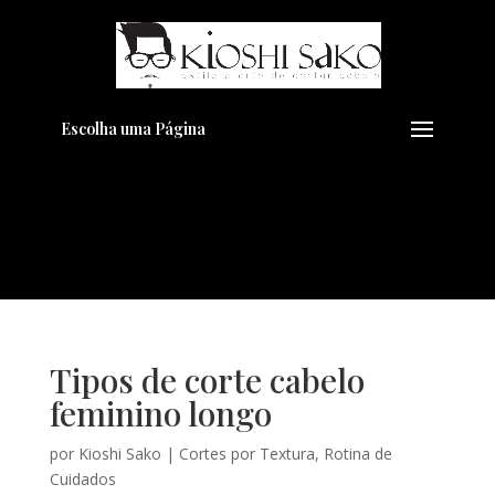
Pensando em transformar seu
+
Visual??
Agende pelo Whatsapp
Escolha uma Página
Tipos de corte cabelo
feminino longo
por
Kioshi Sako
|
Cortes por Textura
,
Rotina de
Cuidados