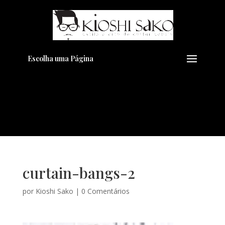
Pensando em transformar seu
+
Visual??
Agende pelo Whatsapp
Escolha uma Página
curtain-bangs-2
por
Kioshi Sako
|
0 Comentários