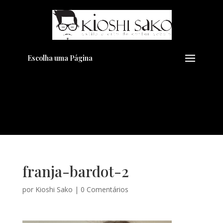
Pensando em transformar seu
+
Visual??
Agende pelo Whatsapp
Escolha uma Página
franja-bardot-2
por
Kioshi Sako
|
0 Comentários