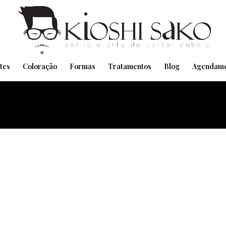
Pensando em transformar seu Visual??
Agende pelo Whatsapp
tes
Coloração
Formas
Tratamentos
Blog
Agendame