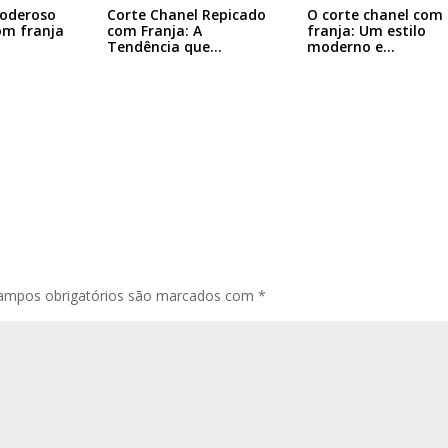
Corte Chanel Repicado
O corte chanel com
poderoso
com Franja: A
franja: Um estilo
om franja
Tendência que…
moderno e…
ampos obrigatórios são marcados com
*