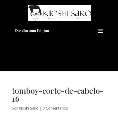
Pensando em transformar seu
+
Visual??
Agende pelo Whatsapp
Escolha uma Página
tomboy-corte-de-cabelo-
16
por
Kioshi Sako
|
0 Comentários