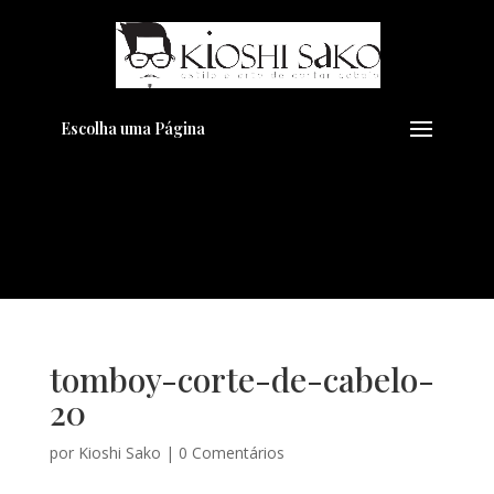
Pensando em transformar seu
+
Visual??
Agende pelo Whatsapp
Escolha uma Página
tomboy-corte-de-cabelo-
20
por
Kioshi Sako
|
0 Comentários