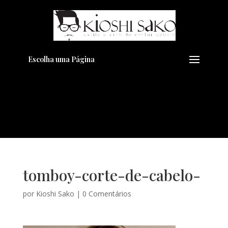
Pensando em transformar seu
+
Visual??
Agende pelo Whatsapp
Escolha uma Página
tomboy-corte-de-cabelo-
por
Kioshi Sako
|
0 Comentários