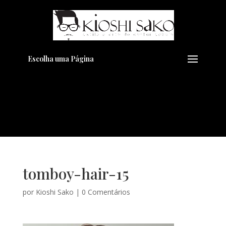
Pensando em transformar seu
+
Visual??
Agende pelo Whatsapp
Escolha uma Página
tomboy-hair-15
por
Kioshi Sako
|
0 Comentários