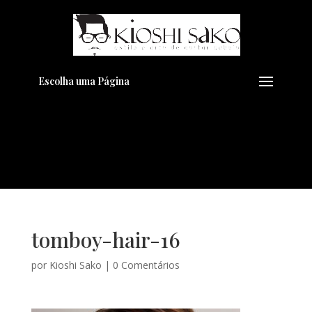
Pensando em transformar seu
+
Visual??
Agende pelo Whatsapp
Escolha uma Página
tomboy-hair-16
por
Kioshi Sako
|
0 Comentários