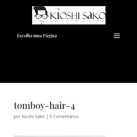
Pensando em transformar seu
+
Visual??
Agende pelo Whatsapp
Escolha uma Página
tomboy-hair-4
por
Kioshi Sako
|
0 Comentários