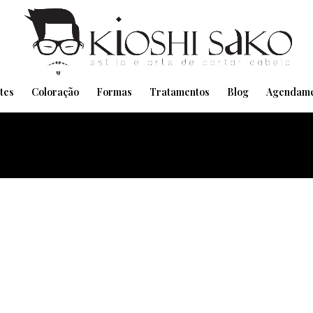
Pensando em transformar seu Visual??
Agende pelo Whatsapp
tes
Coloração
Formas
Tratamentos
Blog
Agendame