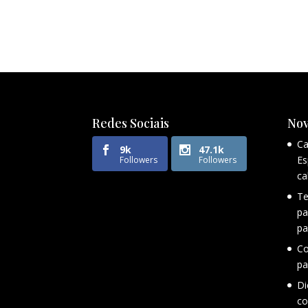
Redes Sociais
Nov
Ca
9k
47.1k
Es
Followers
Followers
ca
Te
pa
pa
Co
pa
Di
co