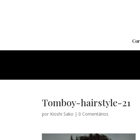
Cor
Tomboy-hairstyle-21
por
Kioshi Sako
|
0 Comentários