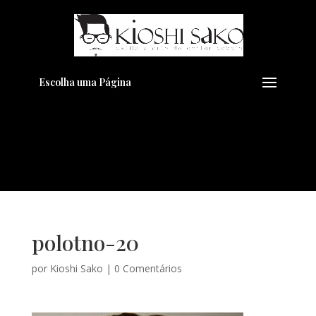
Pensando em transformar seu
+
Visual??
Agende pelo Whatsapp
Escolha uma Página
polotno-20
por
Kioshi Sako
|
0 Comentários