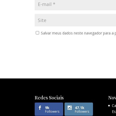
Salvar meus dados neste navegador para a 
Redes Sociais
Nov
Ca
9k
47.1k
Es
Followers
Followers