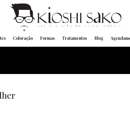
Pensando em transformar seu Visual??
Agende pelo Whatsapp
tes
Coloração
Formas
Tratamentos
Blog
Agendame
olher