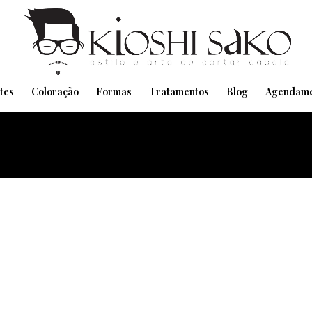
Pensando em transformar seu Visual??
Agende pelo Whatsapp
tes
Coloração
Formas
Tratamentos
Blog
Agendame