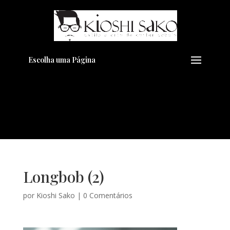
Pensando em transformar seu
+
Visual??
Agende pelo Whatsapp
Escolha uma Página
Longbob (2)
por
Kioshi Sako
|
0 Comentários