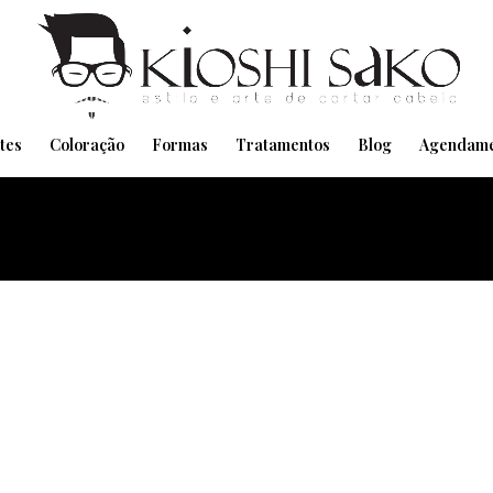
Pensando em transformar seu Visual??
Agende pelo Whatsapp
tes
Coloração
Formas
Tratamentos
Blog
Agendame