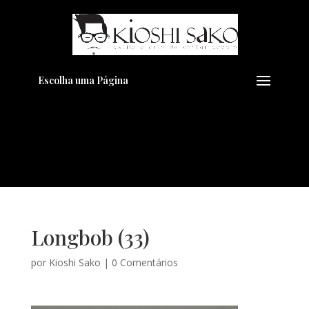
Pensando em transformar seu
+
Visual??
Agende pelo Whatsapp
Escolha uma Página
Longbob (33)
por
Kioshi Sako
|
0 Comentários