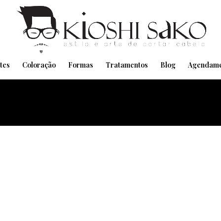
Pensando em transformar seu Visual??
Agende pelo Whatsapp
tes
Coloração
Formas
Tratamentos
Blog
Agendame