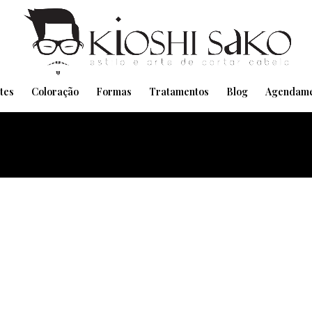
Pensando em transformar seu Visual??
Agende pelo Whatsapp
tes
Coloração
Formas
Tratamentos
Blog
Agendame