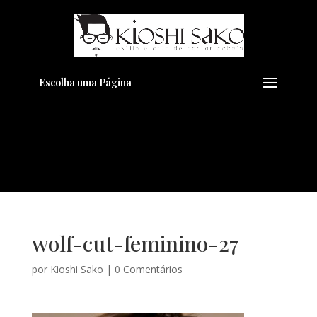
Pensando em transformar seu
+
Visual??
Agende pelo Whatsapp
Escolha uma Página
wolf-cut-feminino-27
por
Kioshi Sako
|
0 Comentários