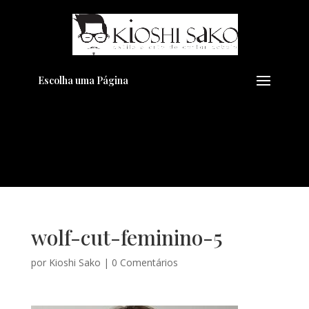
Pensando em transformar seu
+
Visual??
Agende pelo Whatsapp
Escolha uma Página
wolf-cut-feminino-5
por
Kioshi Sako
|
0 Comentários