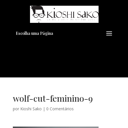
Pensando em transformar seu
+
Visual??
Agende pelo Whatsapp
Escolha uma Página
wolf-cut-feminino-9
por
Kioshi Sako
|
0 Comentários