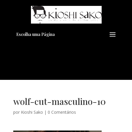
Pensando em transformar seu
+
Visual??
Agende pelo Whatsapp
Escolha uma Página
wolf-cut-masculino-10
por
Kioshi Sako
|
0 Comentários