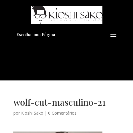
Pensando em transformar seu
+
Visual??
Agende pelo Whatsapp
Escolha uma Página
wolf-cut-masculino-21
por
Kioshi Sako
|
0 Comentários